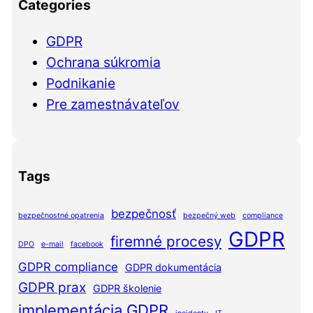
Categories
GDPR
Ochrana súkromia
Podnikanie
Pre zamestnávateľov
Tags
bezpečnosť
bezpečnostné opatrenia
bezpečný web
compliance
GDPR
firemné procesy
DPO
e-mail
facebook
GDPR compliance
GDPR dokumentácia
GDPR prax
GDPR školenie
implementácia GDPR