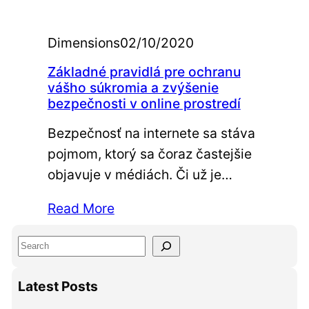
Dimensions
02/10/2020
Základné pravidlá pre ochranu
vášho súkromia a zvýšenie
bezpečnosti v online prostredí
Bezpečnosť na internete sa stáva
pojmom, ktorý sa čoraz častejšie
objavuje v médiách. Či už je…
Read More
S
e
Latest Posts
a
r