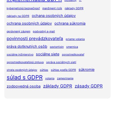
incidenty
IT
kybernetická bezpečnosť
manžment rizík
náklady GDPR
ochana osobných údajov
náklady na GDPR
ochrana osobných údajov
ochrana súkromia
oprávnený záujem
podvodný e-mail
povinnosti prevádzkovateľa
priame volania
práva dotknutých osôb
sextortioin
smernica
sociálne siete
sociálne inžinierstvo
sprostredkovateľ
sprostredkovateľská zmluva
správa sociálnych sietí
súkromie
strata osobných údajov
súhlas
súhlas podľa GDPR
súlad s GDPR
volania
zamestnanie
základy GDPR
zásady GDPR
zodpovedná osoba