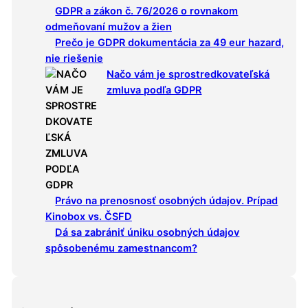
GDPR a zákon č. 76/2026 o rovnakom
c
odmeňovaní mužov a žien
h
Prečo je GDPR dokumentácia za 49 eur hazard,
nie riešenie
Načo vám je sprostredkovateľská
zmluva podľa GDPR
Právo na prenosnosť osobných údajov. Prípad
Kinobox vs. ČSFD
Dá sa zabrániť úniku osobných údajov
spôsobenému zamestnancom?