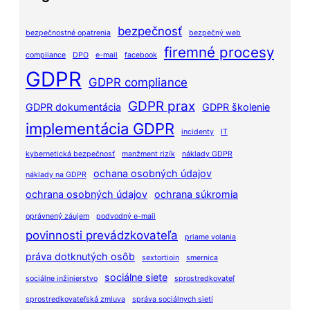
bezpečnosť
bezpečnostné opatrenia
bezpečný web
firemné procesy
compliance
DPO
e-mail
facebook
GDPR
GDPR compliance
GDPR prax
GDPR dokumentácia
GDPR školenie
implementácia GDPR
incidenty
IT
kybernetická bezpečnosť
manžment rizík
náklady GDPR
ochana osobných údajov
náklady na GDPR
ochrana osobných údajov
ochrana súkromia
oprávnený záujem
podvodný e-mail
povinnosti prevádzkovateľa
priame volania
práva dotknutých osôb
sextortioin
smernica
sociálne siete
sociálne inžinierstvo
sprostredkovateľ
sprostredkovateľská zmluva
správa sociálnych sietí