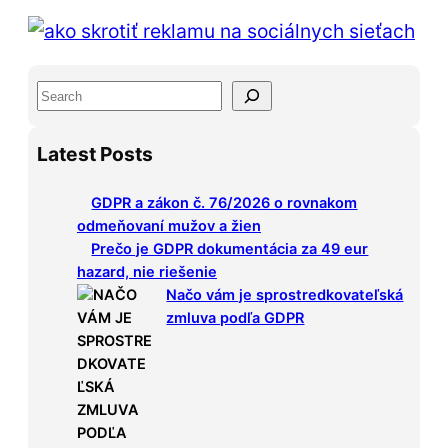
S
e
Latest Posts
a
r
GDPR a zákon č. 76/2026 o rovnakom
c
odmeňovaní mužov a žien
h
Prečo je GDPR dokumentácia za 49 eur
hazard, nie riešenie
Načo vám je sprostredkovateľská
zmluva podľa GDPR