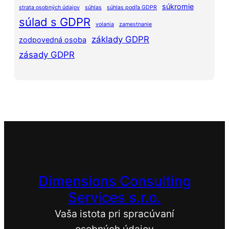
súkromie
strata osobných údajov
súhlas
súhlas podľa GDPR
súlad s GDPR
volania
zamestnanie
základy GDPR
zodpovedná osoba
zásady GDPR
Dimensions Consulting
Services s.r.o.
Vaša istota pri spracúvaní