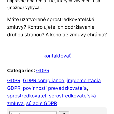
nápravné opatrenia. Tie, ktorých zavedeniu sa
(možno) vyhýbal.
Máte uzatvorené sprostredkovateľské
zmluvy? Kontrolujete ich dodržiavanie
druhou stranou? A koho tie zmluvy chránia?
kontaktovať
Categories
:
GDPR
GDPR
, 
GDPR compliance
, 
implementácia
GDPR
, 
povinnosti prevádzkovateľa
, 
sprostredkovateľ
, 
sprostredkovateľská
zmluva
, 
súlad s GDPR