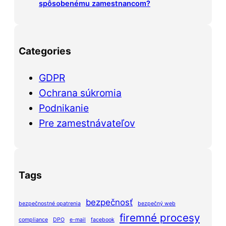
spôsobenému zamestnancom?
Categories
GDPR
Ochrana súkromia
Podnikanie
Pre zamestnávateľov
Tags
bezpečnosť
bezpečnostné opatrenia
bezpečný web
firemné procesy
compliance
DPO
e-mail
facebook