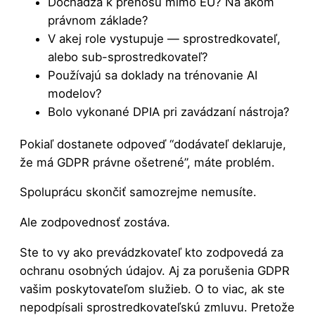
Dochádza k prenosu mimo EÚ? Na akom
právnom základe?
V akej role vystupuje — sprostredkovateľ,
alebo sub-sprostredkovateľ?
Používajú sa doklady na trénovanie AI
modelov?
Bolo vykonané DPIA pri zavádzaní nástroja?
Pokiaľ dostanete odpoveď “dodávateľ deklaruje,
že má GDPR právne ošetrené”, máte problém.
Spoluprácu skončiť samozrejme nemusíte.
Ale zodpovednosť zostáva.
Ste to vy ako prevádzkovateľ kto zodpovedá za
ochranu osobných údajov. Aj za porušenia GDPR
vašim poskytovateľom služieb. O to viac, ak ste
nepodpísali sprostredkovateľskú zmluvu. Pretože