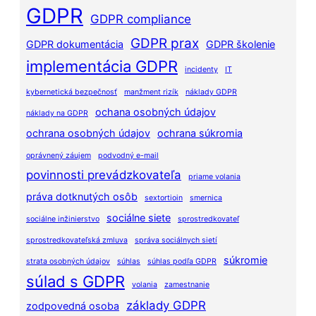
GDPR
GDPR compliance
GDPR prax
GDPR dokumentácia
GDPR školenie
implementácia GDPR
incidenty
IT
kybernetická bezpečnosť
manžment rizík
náklady GDPR
ochana osobných údajov
náklady na GDPR
ochrana osobných údajov
ochrana súkromia
oprávnený záujem
podvodný e-mail
povinnosti prevádzkovateľa
priame volania
práva dotknutých osôb
sextortioin
smernica
sociálne siete
sociálne inžinierstvo
sprostredkovateľ
sprostredkovateľská zmluva
správa sociálnych sietí
súkromie
strata osobných údajov
súhlas
súhlas podľa GDPR
súlad s GDPR
volania
zamestnanie
základy GDPR
zodpovedná osoba