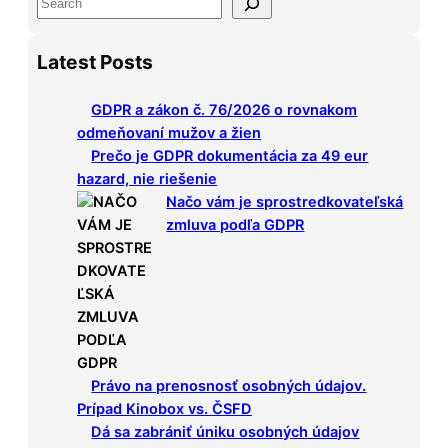
S
e
Latest Posts
a
r
GDPR a zákon č. 76/2026 o rovnakom
c
odmeňovaní mužov a žien
h
Prečo je GDPR dokumentácia za 49 eur
hazard, nie riešenie
Načo vám je sprostredkovateľská
zmluva podľa GDPR
Právo na prenosnosť osobných údajov.
Prípad Kinobox vs. ČSFD
Dá sa zabrániť úniku osobných údajov